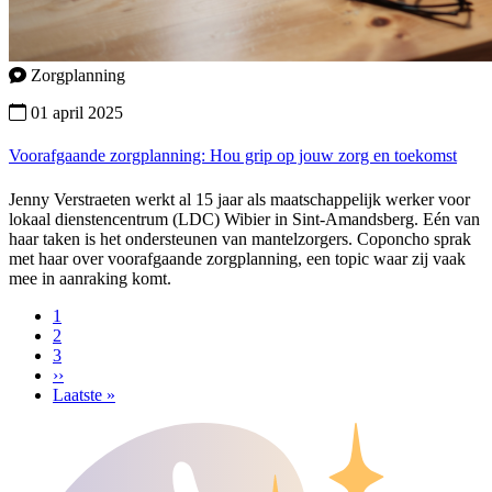
Zorgplanning
01 april 2025
Voorafgaande zorgplanning: Hou grip op jouw zorg en toekomst
Jenny Verstraeten werkt al 15 jaar als maatschappelijk werker voor
lokaal dienstencentrum (LDC) Wibier in Sint-Amandsberg. Eén van
haar taken is het ondersteunen van mantelzorgers. Coponcho sprak
met haar over voorafgaande zorgplanning, een topic waar zij vaak
mee in aanraking komt.
Pagina
1
Pagina
2
Paginering
Pagina
3
Volgende
››
pagina
Laatste
Laatste »
pagina