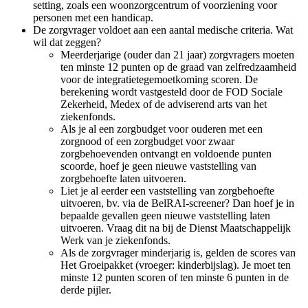
setting, zoals een woonzorgcentrum of voorziening voor
personen met een handicap.
De zorgvrager voldoet aan een aantal medische criteria. Wat
wil dat zeggen?
Meerderjarige (ouder dan 21 jaar) zorgvragers moeten
ten minste 12 punten op de graad van zelfredzaamheid
voor de integratietegemoetkoming scoren. De
berekening wordt vastgesteld door de FOD Sociale
Zekerheid, Medex of de adviserend arts van het
ziekenfonds.
Als je al een zorgbudget voor ouderen met een
zorgnood of een zorgbudget voor zwaar
zorgbehoevenden ontvangt en voldoende punten
scoorde, hoef je geen nieuwe vaststelling van
zorgbehoefte laten uitvoeren.
Liet je al eerder een vaststelling van zorgbehoefte
uitvoeren, bv. via de BelRAI-screener? Dan hoef je in
bepaalde gevallen geen nieuwe vaststelling laten
uitvoeren. Vraag dit na bij de Dienst Maatschappelijk
Werk van je ziekenfonds.
Als de zorgvrager minderjarig is, gelden de scores van
Het Groeipakket (vroeger: kinderbijslag). Je moet ten
minste 12 punten scoren of ten minste 6 punten in de
derde pijler.