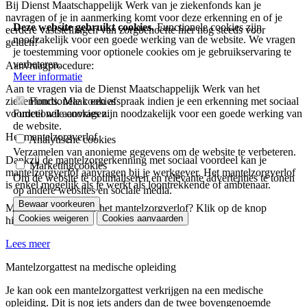
Bij Dienst Maatschappelijk Werk van je ziekenfonds kan je
navragen of je in aanmerking komt voor deze erkenning en of je
Deze website gebruikt cookies.
Functionele cookies zijn
eerdere vaststellingen van zorgbehoefte hier nog steeds voor
noodzakelijk voor een goede werking van de website. We vragen
gelden!
je toestemming voor optionele cookies om je gebruikservaring te
verbeteren.
Aanvraagprocedure:
Meer informatie
Aan te vragen via de Dienst Maatschappelijk Werk van het
Functionele cookies
ziekenfonds. Maak een afspraak indien je een erkenning met sociaal
Functionele cookies zijn noodzakelijk voor een goede werking van
voordeel wil aanvragen.
de website.
Het mantelzorgverlof
Analytische cookies
Verzamelen van anonieme gegevens om de website te verbeteren.
Dankzij de mantelzorgerkenning met sociaal voordeel kan je
Marketingcookies
mantelzorgverlof aanvragen bij je werkgever. Het mantelzorgverlof
Om de website te optimaliseren en relevante advertenties te tonen
is enkel mogelijk als je werkt als loontrekkende of ambtenaar.
op andere websites en sociale media.
Bewaar voorkeuren
Meer informatie over het mantelzorgverlof? Klik op de knop
Cookies weigeren
Cookies aanvaarden
Je
hieronder.
toestemming
intrekken
Lees meer
Mantelzorgattest na medische opleiding
Je kan ook een mantelzorgattest verkrijgen na een medische
opleiding. Dit is nog iets anders dan de twee bovengenoemde