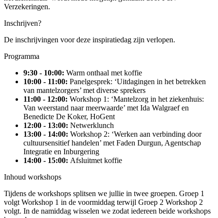
Verzekeringen.
Inschrijven?
De inschrijvingen voor deze inspiratiedag zijn verlopen.
Programma
9:30 - 10:00:
Warm onthaal met koffie
10:00 - 11:00:
Panelgesprek: ‘Uitdagingen in het betrekken
van mantelzorgers’ met diverse sprekers
11:00 - 12:00:
Workshop 1: ‘Mantelzorg in het ziekenhuis:
Van weerstand naar meerwaarde’ met Ida Walgraef en
Benedicte De Koker, HoGent
12:00 - 13:00:
Netwerklunch
13:00 - 14:00:
Workshop 2: ‘Werken aan verbinding door
cultuursensitief handelen’ met Faden Durgun, Agentschap
Integratie en Inburgering
14:00 - 15:00:
Afsluit
met koffie
Inhoud workshops
Tijdens de workshops splitsen we jullie in twee groepen. Groep 1
volgt Workshop 1 in de voormiddag terwijl Groep 2 Workshop 2
volgt. In de namiddag wisselen we zodat iedereen beide workshops