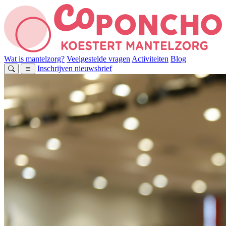
Wat is mantelzorg?
Veelgestelde vragen
Activiteiten
Blog
Inschrijven nieuwsbrief