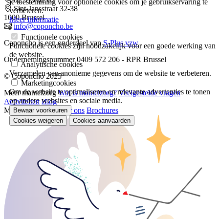
je toestemming voor optionele cookies om je gebruikservaring te
Sint-Jansstraat 32-38
verbeteren.
1000 Brussel
Meer informatie
info@coponcho.be
Functionele cookies
Coponcho is een onderdeel van
S-Plus vzw
Functionele cookies zijn noodzakelijk voor een goede werking van
de website.
Ondernemingsnummer 0409 572 206 - RPR Brussel
Analytische cookies
Verzamelen van anonieme gegevens om de website te verbeteren.
© Coponcho 2025
Marketingcookies
Om de website te optimaliseren en relevante advertenties te tonen
Meer mantelzorg
Wat is mantelzorg?
Veelgestelde vragen
op andere websites en sociale media.
Activiteiten
Blog
Meer Coponcho
Over ons
Brochures
Bewaar voorkeuren
Cookies weigeren
Cookies aanvaarden
Je
toestemming
intrekken