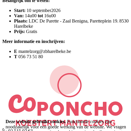
Belangrijk om te weten:
Start:
10 september2026
Van:
14u00
tot
16u00
Plaats:
LDC De Parette - Zaal Benigna, Paretteplein 19. 8530
Harelbeke
Prijs:
Gratis
Meer informatie en inschrijven:
E
mantelzorg@zbharelbeke.be
T
056 73 51 80
Deze website gebruikt cookies.
Functionele cookies zijn
noodzakelijk voor een goede werking van de website. We vragen
02 515 02 63