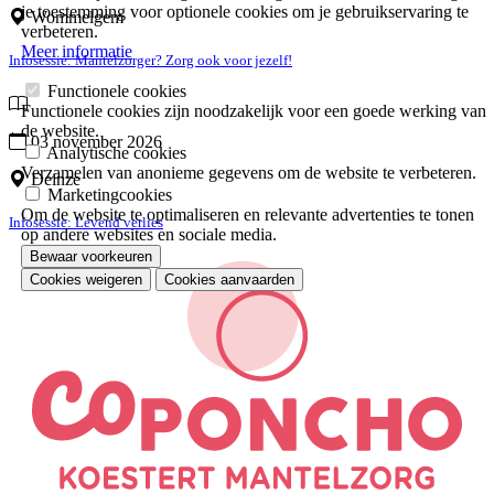
je toestemming voor optionele cookies om je gebruikservaring te
Wommelgem
verbeteren.
Meer informatie
Infosessie: Mantelzorger? Zorg ook voor jezelf!
Functionele cookies
Functionele cookies zijn noodzakelijk voor een goede werking van
de website.
03 november 2026
Analytische cookies
Verzamelen van anonieme gegevens om de website te verbeteren.
Deinze
Marketingcookies
Om de website te optimaliseren en relevante advertenties te tonen
Infosessie: Levend verlies
op andere websites en sociale media.
Bewaar voorkeuren
Cookies weigeren
Cookies aanvaarden
Je
toestemming
intrekken