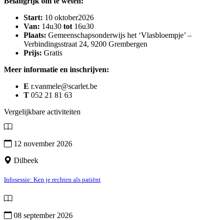
Belangrijk om te weten:
Start:
10 oktober
2026
Van:
14u30
tot
16u30
Plaats:
Gemeenschapsonderwijs het ‘Vlasbloempje’ –
Verbindingsstraat 24, 9200 Grembergen
Prijs:
Gratis
Meer informatie en inschrijven:
E
r.vanmele@scarlet.be
T
052 21 81 63
Vergelijkbare activiteiten
12 november 2026
Dilbeek
Infosessie: Ken je rechten als patiënt
08 september 2026